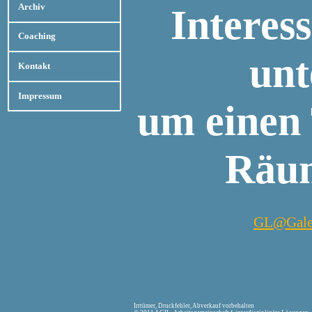
Archiv
Interes
Coaching
unt
Kontakt
Impressum
um einen 
Räum
GL@Gale
Irrtümer, Druckfehler, Abverkauf vorbehalten