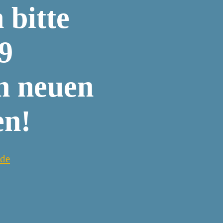
 bitte
79
n neuen
en!
de