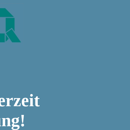
erzeit
ung!