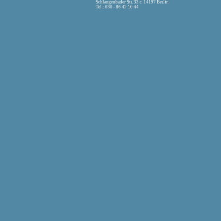
Schlangenbader Str. 33 c 14197 Berlin
Tel.: 030 - 86 42 10 44